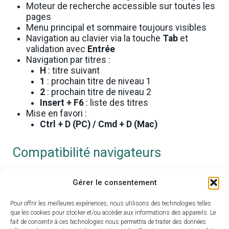
Moteur de recherche accessible sur toutes les
pages
Menu principal et sommaire toujours visibles
Navigation au clavier via la touche
Tab
et
validation avec
Entrée
Navigation par titres :
H
: titre suivant
1
: prochain titre de niveau 1
2
: prochain titre de niveau 2
Insert + F6
: liste des titres
Mise en favori :
Ctrl + D (PC) / Cmd + D (Mac)
Compatibilité navigateurs
Windows
: Firefox, Edge, Chrome, Opera
Gérer le consentement
MacOS
: Safari, Firefox, Chrome
Linux
: Firefox, Chromium, Opera
Pour offrir les meilleures expériences, nous utilisons des technologies telles
que les cookies pour stocker et/ou accéder aux informations des appareils. Le
Compatibilité écrans
fait de consentir à ces technologies nous permettra de traiter des données