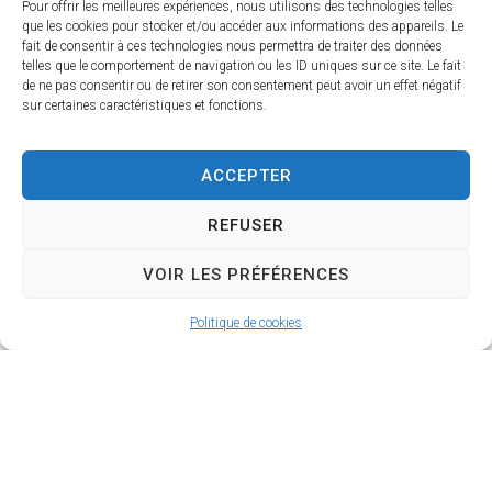
informé
Pour offrir les meilleures expériences, nous utilisons des technologies telles
que les cookies pour stocker et/ou accéder aux informations des appareils. Le
fait de consentir à ces technologies nous permettra de traiter des données
telles que le comportement de navigation ou les ID uniques sur ce site. Le fait
Retrouvez ici les dernières actualités de la commune de Saint-
de ne pas consentir ou de retirer son consentement peut avoir un effet négatif
Trojan-les-Bains, les projets en cours, les notes d’informations,
sur certaines caractéristiques et fonctions.
les événements importants du moment et les initiatives
locales.
ACCEPTER
Voir toutes les actualités
REFUSER
VOIR LES PRÉFÉRENCES
Exposez votre talent en 2027
Publié le
4 Août. 2026
Politique de cookies
En savoir plus