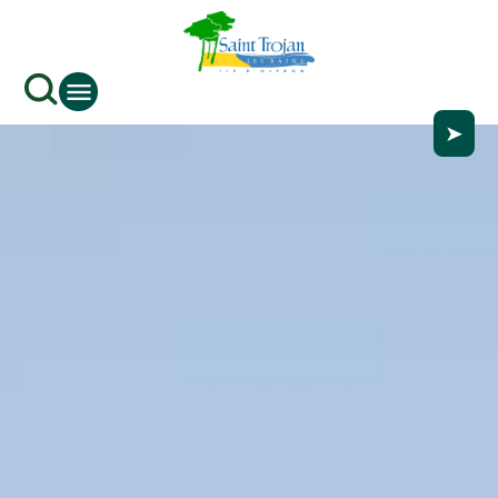
contenu
principal
➤