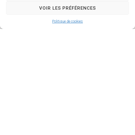
VOIR LES PRÉFÉRENCES
Politique de cookies
Contact
Capitainerie de Saint-Trojan-les-
Bains
06 76 97 70 22