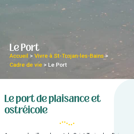
Le Port
Accueil
>
Vivre à St-Trojan-les-Bains
>
Cadre de vie
>
Le Port
Le port de plaisance et
ostréicole