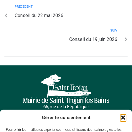
PRÉCÉDENT
Conseil du 22 mai 2026
SUIV
Conseil du 19 juin 2026
Mairie de Saint-Trojan-les-Bains
66, rue de la République
17370 Saint-Trojan-les-Bains
Gérer le consentement
05 46 76 00 30
Contacter la mairie
Pour offrir les meilleures expériences, nous utilisons des technologies telles