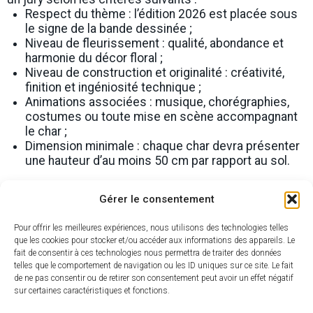
Respect du thème : l’édition 2026 est placée sous
le signe de la bande dessinée ;
Niveau de fleurissement : qualité, abondance et
harmonie du décor floral ;
Niveau de construction et originalité : créativité,
finition et ingéniosité technique ;
Animations associées : musique, chorégraphies,
costumes ou toute mise en scène accompagnant
le char ;
Dimension minimale : chaque char devra présenter
une hauteur d’au moins 50 cm par rapport au sol.
Attribution du prix
Gérer le consentement
Le
Prix du Plus Beau Char
sera remis à l’issue de la
prestation des groupes, le dimanche...
Pour offrir les meilleures expériences, nous utilisons des technologies telles
Les trois plus beaux chars seront récompensés :
que les cookies pour stocker et/ou accéder aux informations des appareils. Le
Soit
3 récompenses financières à hauteur de 200
fait de consentir à ces technologies nous permettra de traiter des données
€ / 100 € / 50 €
.
telles que le comportement de navigation ou les ID uniques sur ce site. Le fait
de ne pas consentir ou de retirer son consentement peut avoir un effet négatif
sur certaines caractéristiques et fonctions.