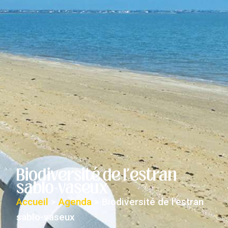
Biodiversité de l'estran
sablo-vaseux
Accueil
>
Agenda
>
Biodiversité de l'estran
sablo-vaseux