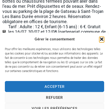
bottes ou chaussures fermées pouvant aller dans
l'eau de mer. Prêt d’épuisettes et de seaux. Rendez-
vous au parking de la plage de Gatseau à Saint-Trojan
Les Bains Durée environ 2 heures. Réservation
obligatoire en offices de tourisme.
Tarif : Adulte : 12 €, Enfant (6-15 ans) : 6 €. Gratuit
les 16/07, 30/07 et 12/08 (partenariat commune de
St Trojan).
Gérer le consentement
Catégorie : Visite guidée et/ou commentée
Type de manifestation : Nature et détente
Pour offrir les meilleures expériences, nous utilisons des technologies telles
Thème de la manifestation : Pêche/Ostréiculture
que les cookies pour stocker et/ou accéder aux informations des appareils. Le
Site de l'office de tourisme Oléron Marennes
fait de consentir à ces technologies nous permettra de traiter des données
telles que le comportement de navigation ou les ID uniques sur ce site. Le fait
de ne pas consentir ou de retirer son consentement peut avoir un effet négatif
Date de l'événement : 26 août 2026
sur certaines caractéristiques et fonctions.
Heure de début : 9:45
Lieu : Entrée de la plage de Gatseau 17370
Saint-Trojan-les-Bains
ACCEPTER
REFUSER
VOIR LES PRÉFÉRENCES