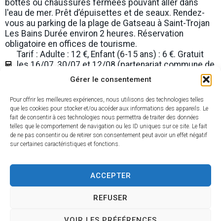
bottes ou chaussures fermées pouvant aller dans
l'eau de mer. Prêt d’épuisettes et de seaux. Rendez-
vous au parking de la plage de Gatseau à Saint-Trojan
Les Bains Durée environ 2 heures. Réservation
obligatoire en offices de tourisme.
Tarif : Adulte : 12 €, Enfant (6-15 ans) : 6 €. Gratuit
les 16/07, 30/07 et 12/08 (partenariat commune de
St Trojan).
Gérer le consentement
Catégorie : Visite guidée et/ou commentée
Type de manifestation : Nature et détente
Pour offrir les meilleures expériences, nous utilisons des technologies telles
Thème de la manifestation : Pêche/Ostréiculture
que les cookies pour stocker et/ou accéder aux informations des appareils. Le
Site de l'office de tourisme Oléron Marennes
fait de consentir à ces technologies nous permettra de traiter des données
telles que le comportement de navigation ou les ID uniques sur ce site. Le fait
de ne pas consentir ou de retirer son consentement peut avoir un effet négatif
Date de l'événement : 6 juillet 2026
sur certaines caractéristiques et fonctions.
Heure de début : 14:00
Lieu : Entrée de la plage de Gatseau 17370
Saint-Trojan-les-Bains
ACCEPTER
REFUSER
VOIR LES PRÉFÉRENCES