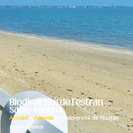
Biodiversité de l'estran
sablo-vaseux
Accueil
>
Agenda
>
Biodiversité de l'estran
sablo-vaseux