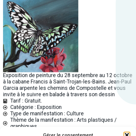
Exposition de peinture du 28 septembre au 12 octobre
à la cabane Francis à Saint-Trojan-les-Bains. Jean-Paul
Garcia arpente les chemins de Compostelle et vous
invite à le suivre en balade à travers son dessin
Tarif : Gratuit.
Catégorie : Exposition
Type de manifestation : Culture
Thème de la manifestation : Arts plastiques /
graphiques
Site de l'office de tourisme Oléron Marennes
Gérer le consentement