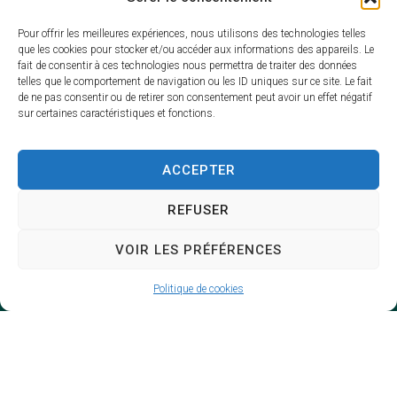
Pour offrir les meilleures expériences, nous utilisons des technologies telles
Date de l'événement : 28 septembre 2026
que les cookies pour stocker et/ou accéder aux informations des appareils. Le
Date de fin : 12 octobre 2026
fait de consentir à ces technologies nous permettra de traiter des données
Lieu : Pôle no 2 Quai Raoul Coulon Rive gauche
telles que le comportement de navigation ou les ID uniques sur ce site. Le fait
du port 17370 Saint-Trojan-les-Bains
de ne pas consentir ou de retirer son consentement peut avoir un effet négatif
sur certaines caractéristiques et fonctions.
ACCEPTER
REFUSER
VOIR LES PRÉFÉRENCES
Politique de cookies
Mairie de Saint-Trojan-les-Bains
66, rue de la République
17370 Saint-Trojan-les-Bains
05 46 76 00 30
Contacter la mairie