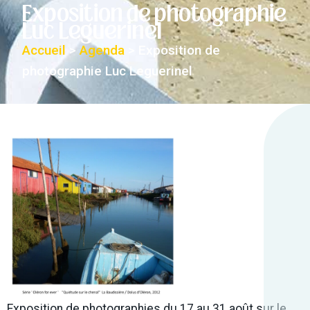
Exposition de photographie
Luc Leguerinel
Accueil
>
Agenda
>
Exposition de
photographie Luc Leguerinel
Exposition de photographies du 17 au 31 août sur le