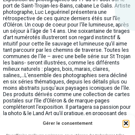
port de Saint-Trojan-les-Bains, cabane Le Galis. Artiste
photographe, Luc Leguérinel présentera une
rétrospective de ces quinze derniers étés sur l’île
d’Oléron. Un coup de coeur pour l'île lumineuse, après
un séjour à l’âge de 14 ans. Une soixantaine de tirages
d’art numérotés illustreront son regard instinctif &
intuitif pour cette île sauvage et lumineuse qu’il aime
tant parcourir par les chemins de traverse. Toutes les
communes de l'île – avec une belle série sur St Trojan
les bains- seront illustrées, comme les différents
milieux naturels : plages, bois, marais, claires,
salines,...L'ensemble des photographies sera décliné
en six séries thématiques, depuis les détails plus ou
moins abstraits jusqu'aux paysages iconiques de l'île.
Des produits dérivés comme une collection de cartes
postales sur l’île d’Oléron & de marque-pages
compléteront l'exposition. Il partagera sa passion pour
la photo & le Land Art qu’il pratique, en proposant des
balades créatives pour les familles sur la plage de
Gérer le consentement
Gatseau. Petits & grands s'amuseront à créer des
installations individuelles et collectives comme un