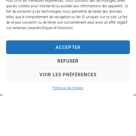
Pour offrir les meilleures expériences, nous utilisons des technologies telles
mandala géant, avec les matériaux naturels glanés sur
que les cookies pour stocker et/ou accéder aux informations des appareils. Le
place. Un goûter clôturera l'animation dans un esprit
fait de consentir à ces technologies nous permettra de traiter des données
amical.
telles que le comportement de navigation ou les ID uniques sur ce site. Le fait
Tarif : Gratuit.
de ne pas consentir ou de retirer son consentement peut avoir un effet négatif
sur certaines caractéristiques et fonctions.
Catégorie : Exposition
Type de manifestation : Culture
Thème de la manifestation : Art contemporain
ACCEPTER
Site de l'office de tourisme Oléron Marennes
REFUSER
Date de l'événement : 17 août 2026
Date de fin : 31 août 2026
VOIR LES PRÉFÉRENCES
Lieu : Pôle no 2 Quai Raoul Coulon Rive gauche
du port 17370 Saint-Trojan-les-Bains
Politique de cookies