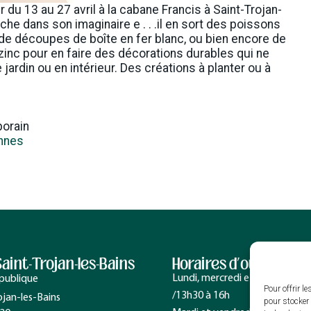
r du 13 au 27 avril à la cabane Francis à Saint-Trojan-
che dans son imaginaire e . . .il en sort des poissons
 de découpes de boîte en fer blanc, ou bien encore de
 zinc pour en faire des décorations durables qui ne
e jardin ou en intérieur. Des créations à planter ou à
porain
ennes
Saint-Trojan-les-Bains
Horaires d’ouverture
Lundi, mercredi et jeudi : 9h à
épublique
Pour offrir l
/13h30 à 16h
ojan-les-Bains
pour stocker 