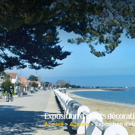
contenu
principal
Exposition d'objets décorati
Accueil
>
Agenda
>
Exposition d'ob