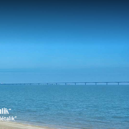
Découvrir St-Trojan
lik"
étalik"