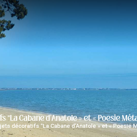
La mairie
Vivre à St-Trojan
Agenda
fs "La Cabane d’Anatole » et « Poesie Méta
jets décoratifs "La Cabane d’Anatole » et « Poesie M