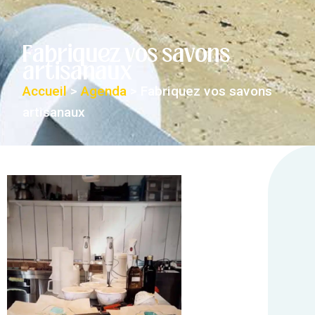
Fabriquez vos savons
artisanaux
Accueil
>
Agenda
>
Fabriquez vos savons
artisanaux