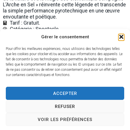
L’Arche en Sel » réinvente cette légende et transcende
la simple performance pyrotechnique en une œuvre
envoutante et poétique.
Tarif : Gratuit.
Catégorie : Spectacle
Type de manifestation : Culture
Gérer le consentement
Thème de la manifestation : Théâtre de rue
Site de l'office de tourisme Oléron Marennes
Pour offrir les meilleures expériences, nous utilisons des technologies telles
que les cookies pour stocker et/ou accéder aux informations des appareils. Le
fait de consentir à ces technologies nous permettra de traiter des données
Date de l'événement : 10 août 2026
telles que le comportement de navigation ou les ID uniques sur ce site. Le fait
Heure de début : 22:00
de ne pas consentir ou de retirer son consentement peut avoir un effet négatif
sur certaines caractéristiques et fonctions.
Heure de fin : 22:40
Lieu : boulevard de la plage 17370 Saint-Trojan-
les-Bains
ACCEPTER
REFUSER
VOIR LES PRÉFÉRENCES