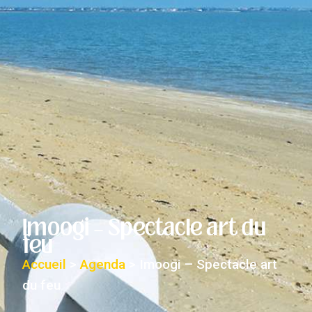
Imoogi – Spectacle art du
feu
Accueil
>
Agenda
>
Imoogi – Spectacle art
du feu