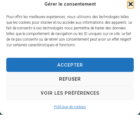
Site de l'office de tourisme Oléron Marennes
Gérer le consentement
Pour offrir les meilleures expériences, nous utilisons des technologies telles
Date de l'événement : 5 mars 2026
que les cookies pour stocker et/ou accéder aux informations des appareils. Le
Heure de fin : 18:00
fait de consentir à ces technologies nous permettra de traiter des données
telles que le comportement de navigation ou les ID uniques sur ce site. Le fait
Lieu : Place de la Résistance 17370 Saint-
de ne pas consentir ou de retirer son consentement peut avoir un effet négatif
Trojan-les-Bains
sur certaines caractéristiques et fonctions.
ACCEPTER
REFUSER
VOIR LES PRÉFÉRENCES
Politique de cookies
Mairie de Saint-Trojan-les-Bains
66, rue de la République
17370 Saint-Trojan-les-Bains
05 46 76 00 30