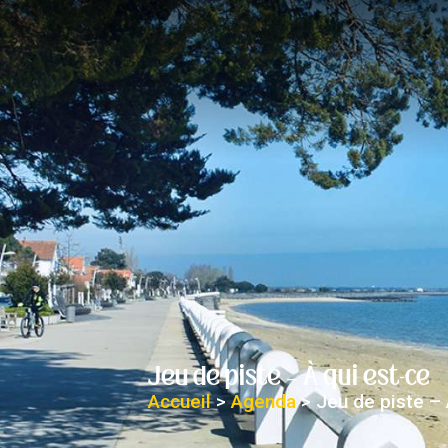
contenu
principal
Jeu de piste – À qui est-ce
Accueil
>
Agenda
>
Jeu de piste – 