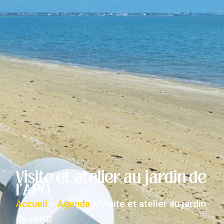
Visite et atelier au jardin de
l'APO
Accueil
>
Agenda
>
Visite et atelier au jardin
de l'APO