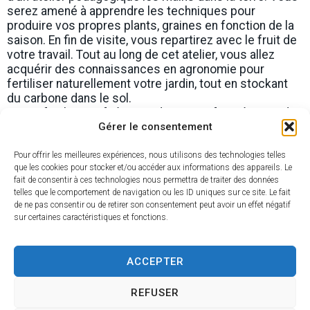
serez amené à apprendre les techniques pour
produire vos propres plants, graines en fonction de la
saison. En fin de visite, vous repartirez avec le fruit de
votre travail. Tout au long de cet atelier, vous allez
acquérir des connaissances en agronomie pour
fertiliser naturellement votre jardin, tout en stockant
du carbone dans le sol.
Tarif : Plein tarif : à partir de 18 €, Enfant : à partir de
9 € (6 à 16 ans). Gratuit pour les moins de 6 ans.
Gérer le consentement
Type de manifestation : Nature et détente
Thème de la manifestation : Bio
Pour offrir les meilleures expériences, nous utilisons des technologies telles
que les cookies pour stocker et/ou accéder aux informations des appareils. Le
Site de l'office de tourisme Oléron Marennes
fait de consentir à ces technologies nous permettra de traiter des données
telles que le comportement de navigation ou les ID uniques sur ce site. Le fait
de ne pas consentir ou de retirer son consentement peut avoir un effet négatif
Date de l'événement : 23 juillet 2026
sur certaines caractéristiques et fonctions.
Heure de début : 10:30
Heure de fin : 12:00
Lieu : zone d’Activité des Bris 17370 Saint-
ACCEPTER
Trojan-les-Bains
REFUSER