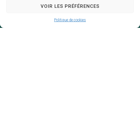
VOIR LES PRÉFÉRENCES
Politique de cookies
Mairie de Saint-Trojan-les-Bains
66, rue de la République
17370 Saint-Trojan-les-Bains
05 46 76 00 30
Contacter la mairie
Horaires d’ouverture
Lundi, mercredi et jeudi : 9h à 12h30
/13h30 à 16h
Mardi et vendredi : 9h à 12h30
Samedi : 9h à 12h