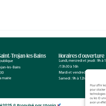
Saint-Trojan-les-Bains
Horaires d’ouverture
Lundi, mercredi et jeudi : 9h à
épublique
/13h30 à 16h
ojan-les-Bains
Mardi et vendredi : 9h à 12h30
 30
a mairie
Samedi : 9h à 12h
Pour offrir l
pour stocker 
technologies
ou les ID uni
avoir un effe
té
2025 © Propulsé par Utopia