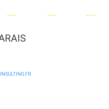
La mairie
Vivre à St-Trojan
Agenda
ARAIS
NSULTING.FR