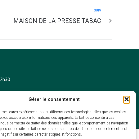
SUIV
MAISON DE LA PRESSE TABAC
 12h30
Gérer le consentement
es meilleures expériences, nous utilisons des technologies telles que les cookies
et/ou accéder aux informations des appareils. Le fait de consentir à ces
 nous permettra de traiter des données telles que le comportement de navigation
ques sur ce site. Le fait de ne pas consentir ou de retirer son consentement peut
t négatif sur certaines caractéristiques et fonctions.