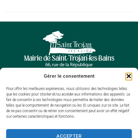
Mairie de Saint-Trojan-les-Bains
66, rue de la République
17370 Saint-Trojan-les-Bains
Gérer le consentement
05 46 76 00 30
Contacter la mairie
Pour offrir les meilleures expériences, nous utilisons des technologies telles
Horaires d’ouverture
que les cookies pour stocker et/ou accéder aux informations des appareils. Le
Lundi, mercredi et jeudi : 9h à 12h30
fait de consentir à ces technologies nous permettra de traiter des données
telles que le comportement de navigation ou les ID uniques sur ce site. Le fait
/13h30 à 16h
de ne pas consentir ou de retirer son consentement peut avoir un effet négatif
Mardi et vendredi : 9h à 12h30
sur certaines caractéristiques et fonctions.
Samedi : 9h à 12h
ACCEPTER