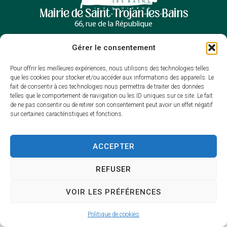
Mairie de Saint-Trojan-les-Bains
66, rue de la République
17370 Saint-Trojan-les-Bains
Gérer le consentement
05 46 76 00 30
Contacter la mairie
Horaires d’ouverture
Pour offrir les meilleures expériences, nous utilisons des technologies telles
que les cookies pour stocker et/ou accéder aux informations des appareils. Le
Lundi, mercredi et jeudi : 9h à 12h30
fait de consentir à ces technologies nous permettra de traiter des données
/13h30 à 16h
telles que le comportement de navigation ou les ID uniques sur ce site. Le fait
de ne pas consentir ou de retirer son consentement peut avoir un effet négatif
Mardi et vendredi : 9h à 12h30
sur certaines caractéristiques et fonctions.
Samedi : 9h à 12h
ACCEPTER
Accessibilité
Mentions légales
REFUSER
Plan du site
Confidentialité
VOIR LES PRÉFÉRENCES
2025 © Propulsé par Utopia
Politique de cookies