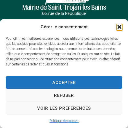
Mairie de Saint-Trojan-les-Bains
66, rue de la République
17370 Saint-Trojan-les-Bains
Gérer le consentement
05 46 76 00 30
Contacter la mairie
Horaires d’ouverture
Pour offrir les meilleures expériences, nous utilisons des technologies telles
que les cookies pour stocker et/ou accéder aux informations des appareils. Le
Lundi, mercredi et jeudi : 9h à 12h30
fait de consentir à ces technologies nous permettra de traiter des données
/13h30 à 16h
telles que le comportement de navigation ou les ID uniques sur ce site. Le fait
de ne pas consentir ou de retirer son consentement peut avoir un effet négatif
Mardi et vendredi : 9h à 12h30
sur certaines caractéristiques et fonctions.
Samedi : 9h à 12h
ACCEPTER
Accessibilité
Mentions légales
REFUSER
Plan du site
Confidentialité
VOIR LES PRÉFÉRENCES
2025 © Propulsé par Utopia
Politique de cookies