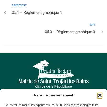
PRÉCÉDENT
05.1 – Règlement graphique 1
SUIV
05.3 – Règlement graphique 3
Mairie de Saint-Trojan-les-Bains
66, rue de la République
17370 Saint-Trojan-les-Bains
Gérer le consentement
05 46 76 00 30
Contacter la mairie
Pour offrir les meilleures expériences, nous utilisons des technologies telles