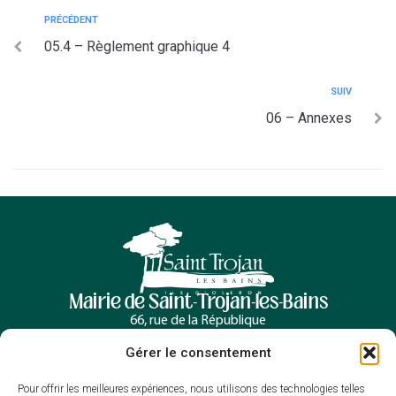
PRÉCÉDENT
05.4 – Règlement graphique 4
SUIV
06 – Annexes
Mairie de Saint-Trojan-les-Bains
66, rue de la République
17370 Saint-Trojan-les-Bains
Gérer le consentement
05 46 76 00 30
Contacter la mairie
Pour offrir les meilleures expériences, nous utilisons des technologies telles